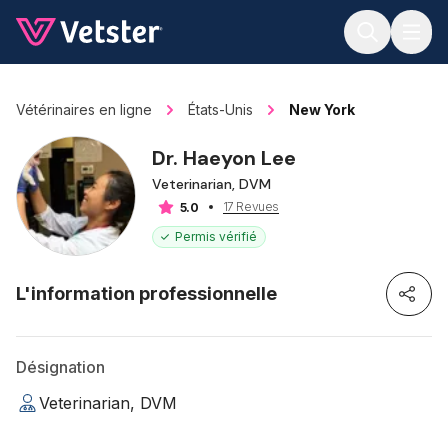
Jump to main content
Vétérinaires en ligne
États-Unis
New York
Dr. Haeyon Lee
Veterinarian, DVM
17 Revues
5.0
Permis vérifié
L'information professionnelle
Désignation
Veterinarian, DVM