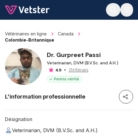
Jump to main content
Vétérinaires en ligne
Canada
Colombie-Britannique
Dr. Gurpreet Passi
Veterinarian, DVM (B.V.Sc. and A.H.)
314 Revues
4.9
Permis vérifié
L'information professionnelle
Désignation
Veterinarian, DVM (B.V.Sc. and A.H.)