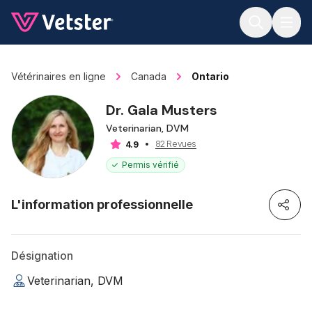
Jump to main content
Vétérinaires en ligne
Canada
Ontario
Dr. Gala Musters
Veterinarian, DVM
82 Revues
4.9
Permis vérifié
L'information professionnelle
Désignation
Veterinarian, DVM