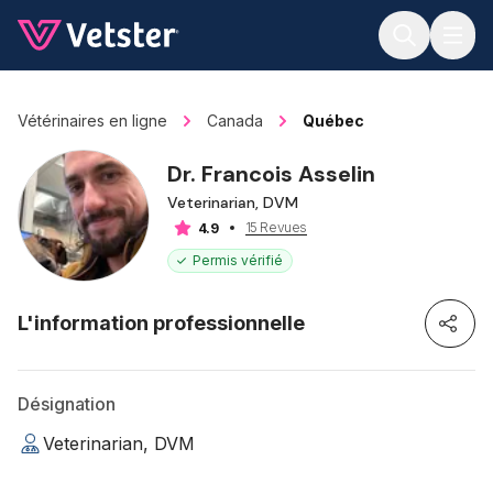
Jump to main content
Vétérinaires en ligne
Canada
Québec
Dr. Francois Asselin
Veterinarian, DVM
15 Revues
4.9
Permis vérifié
L'information professionnelle
Désignation
Veterinarian, DVM