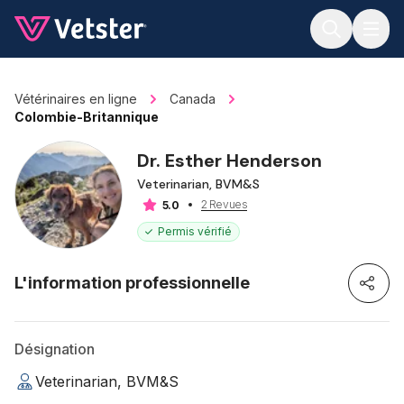
Jump to main content
Vétérinaires en ligne
Canada
Colombie-Britannique
Dr. Esther Henderson
Veterinarian, BVM&S
2 Revues
5.0
Permis vérifié
L'information professionnelle
Désignation
Veterinarian, BVM&S