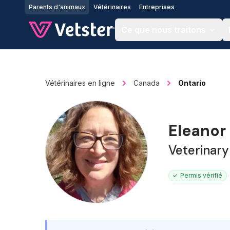
Jump to main content
Parents d'animaux
Vétérinaires
Entreprises
Ce que nous traitons
Vétérinaires en ligne
Canada
Ontario
Eleanor
Veterinary
Permis vérifié