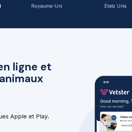
)
Royaume-Uni
États Unis
en ligne et
r animaux
ues Apple et Play.