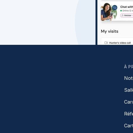
À P
Not
Sal
Car
Réf
Car