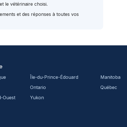
t le vétérinaire choisi.
tements et des réponses à toutes vos
e
que
Île-du-Prince-Édouard
Manitoba
Ontario
Québec
d-Ouest
Yukon