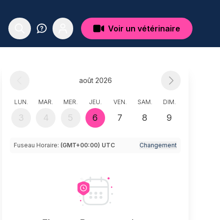
Voir un vétérinaire
août 2026
LUN.
MAR.
MER.
JEU.
VEN.
SAM.
DIM.
3
4
5
6
7
8
9
Fuseau Horaire:
(GMT+00:00) UTC
Changement