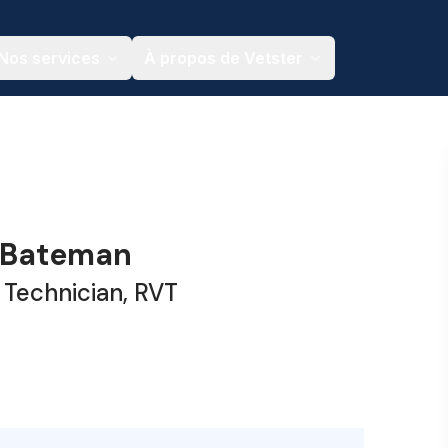
Nos services
À propos de Vetster
 Bateman
 Technician, RVT