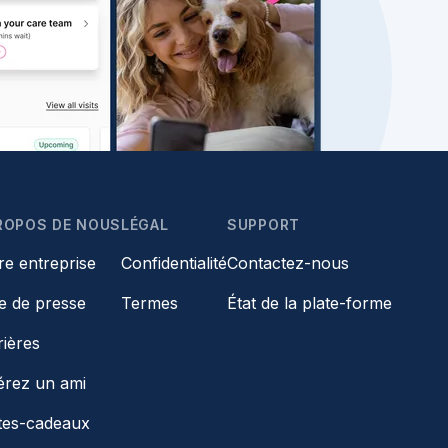
ROPOS DE NOUS
LÉGAL
SUPPORT
re entreprise
Confidentialité
Contactez-nous
le de presse
Termes
État de la plate-forme
rières
érez un ami
tes-cadeaux