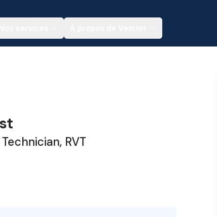
Nos services
À propos de Vetster
st
 Technician, RVT