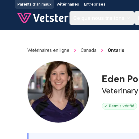
Jump to main content
Parents d'animaux
Vétérinaires
Entreprises
Ce que nous traitons
Vétérinaires en ligne
Canada
Ontario
Eden Po
Veterinary
Permis vérifié