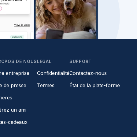
ROPOS DE NOUS
LÉGAL
SUPPORT
re entreprise
Confidentialité
Contactez-nous
le de presse
Termes
État de la plate-forme
rières
érez un ami
tes-cadeaux