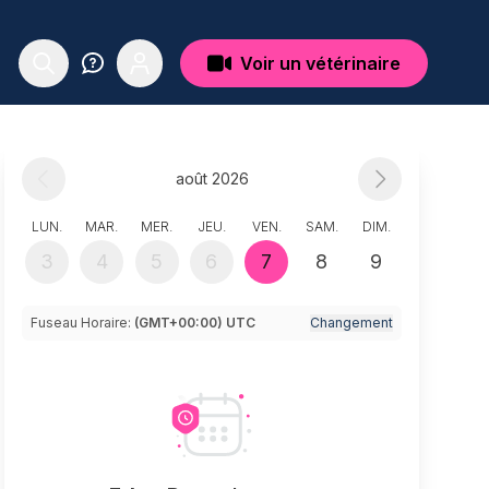
Voir un vétérinaire
août 2026
LUN.
MAR.
MER.
JEU.
VEN.
SAM.
DIM.
3
4
5
6
7
8
9
Fuseau Horaire:
(GMT+00:00) UTC
Changement