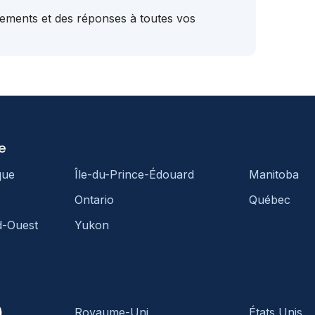
tements et des réponses à toutes vos
e
que
Île-du-Prince-Édouard
Manitoba
Ontario
Québec
d-Ouest
Yukon
)
Royaume-Uni
États Unis