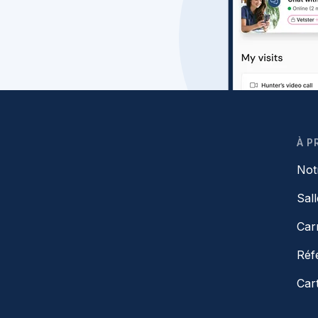
À P
Not
Sal
Car
Réf
Car