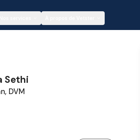
Nos services
À propos de Vetster
a Sethi
an, DVM