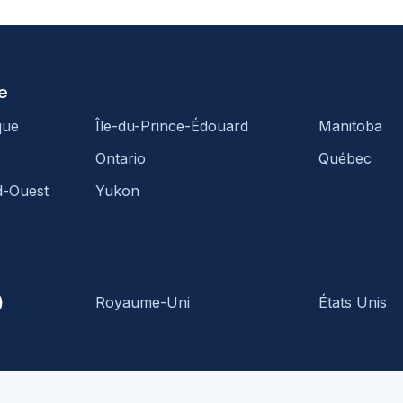
e
que
Île-du-Prince-Édouard
Manitoba
Ontario
Québec
d-Ouest
Yukon
)
Royaume-Uni
États Unis