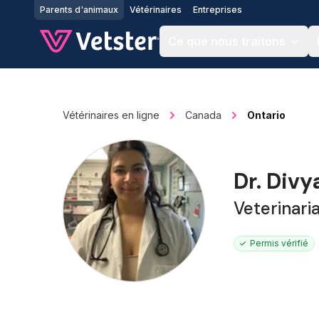
Jump to main content
Parents d'animaux
Vétérinaires
Entreprises
Ce que nous traitons
Vétérinaires en ligne
Canada
Ontario
Dr. Divy
Veterinari
Permis vérifié