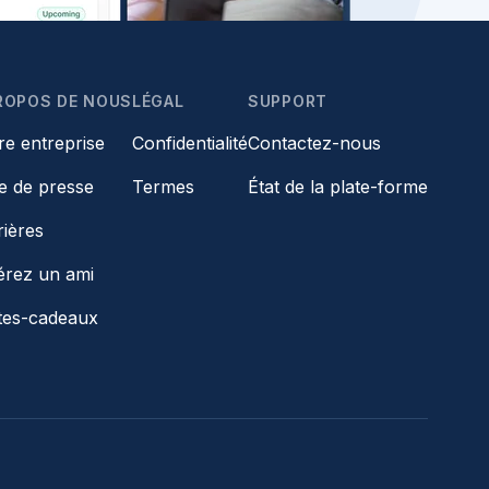
ROPOS DE NOUS
LÉGAL
SUPPORT
re entreprise
Confidentialité
Contactez-nous
le de presse
Termes
État de la plate-forme
rières
érez un ami
tes-cadeaux