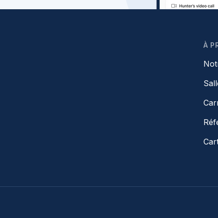
À P
Not
Sal
Car
Réf
Car