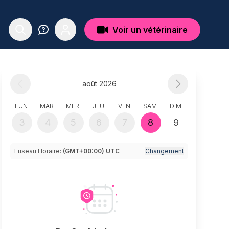
Voir un vétérinaire
août 2026
LUN.
MAR.
MER.
JEU.
VEN.
SAM.
DIM.
3
4
5
6
7
8
9
Fuseau Horaire:
(GMT+00:00) UTC
Changement