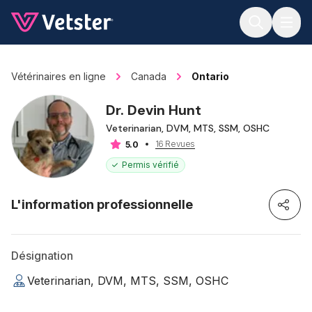
Jump to main content
Vétérinaires en ligne
Canada
Ontario
Dr. Devin Hunt
Veterinarian, DVM, MTS, SSM, OSHC
16 Revues
5.0
Permis vérifié
L'information professionnelle
Désignation
Veterinarian, DVM, MTS, SSM, OSHC