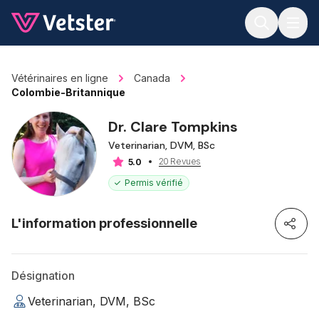
Jump to main content
Vétérinaires en ligne
Canada
Colombie-Britannique
Dr. Clare Tompkins
Veterinarian, DVM, BSc
20 Revues
5.0
Permis vérifié
L'information professionnelle
Désignation
Veterinarian, DVM, BSc