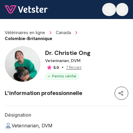
Jump to main content
Vétérinaires en ligne
Canada
Colombie-Britannique
Dr. Christie Ong
Veterinarian, DVM
7 Revues
5.0
Permis vérifié
L'information professionnelle
Désignation
Veterinarian, DVM