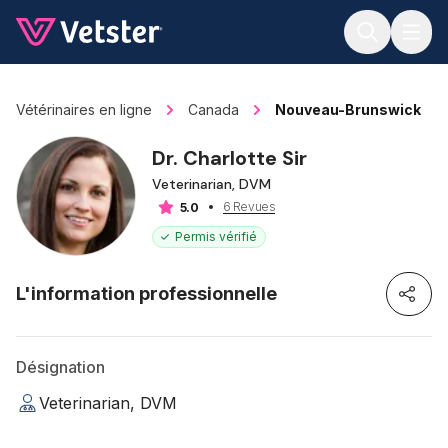
Jump to main content
Vétérinaires en ligne
Canada
Nouveau-Brunswick
Dr. Charlotte Sir
Veterinarian, DVM
6 Revues
5.0
Permis vérifié
L'information professionnelle
Désignation
Veterinarian, DVM