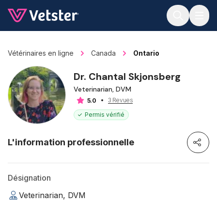
Jump to main content
Vétérinaires en ligne
Canada
Ontario
Dr. Chantal Skjonsberg
Veterinarian, DVM
3 Revues
5.0
Permis vérifié
L'information professionnelle
Désignation
Veterinarian, DVM