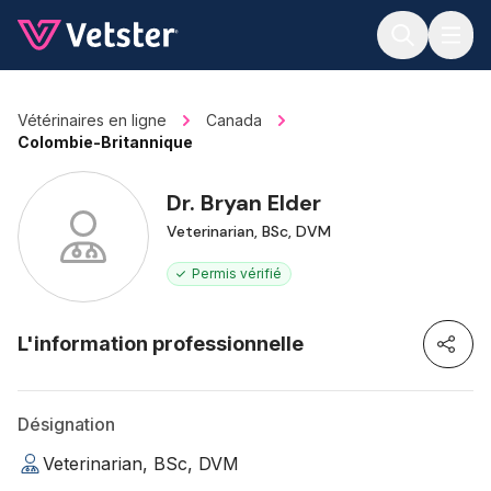
Jump to main content
Vétérinaires en ligne
Canada
Colombie-Britannique
Dr. Bryan Elder
Veterinarian, BSc, DVM
Permis vérifié
L'information professionnelle
Désignation
Veterinarian, BSc, DVM