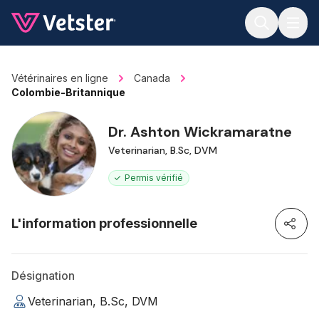
Jump to main content
Vétérinaires en ligne
Canada
Colombie-Britannique
Dr. Ashton Wickramaratne
Veterinarian, B.Sc, DVM
Permis vérifié
L'information professionnelle
Désignation
Veterinarian, B.Sc, DVM