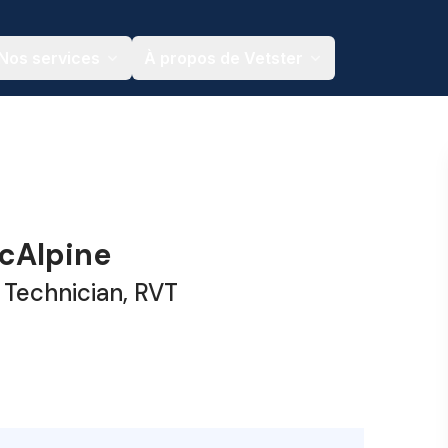
Nos services
À propos de Vetster
cAlpine
 Technician, RVT