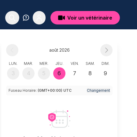
Voir un vétérinaire
août 2026
LUN.
MAR.
MER.
JEU.
VEN.
SAM.
DIM.
3
4
5
6
7
8
9
Fuseau Horaire:
(GMT+00:00) UTC
Changement