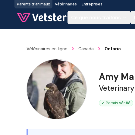
Jump to main content
Parents d'animaux
Vétérinaires
Entreprises
Ce que nous traitons
Vétérinaires en ligne
Canada
Ontario
Amy Ma
Veterinary
Permis vérifié