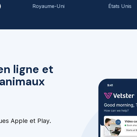
)
Royaume-Uni
États Unis
en ligne et
r animaux
ues Apple et Play.