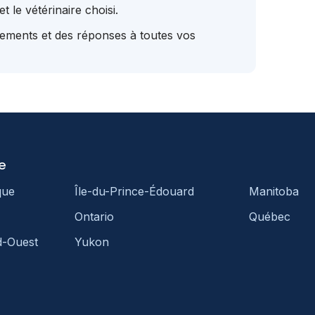
t le vétérinaire choisi.
tements et des réponses à toutes vos
e
que
Île-du-Prince-Édouard
Manitoba
Ontario
Québec
d-Ouest
Yukon