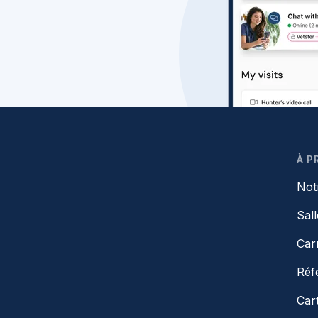
À P
Not
Sal
Car
Réf
Car