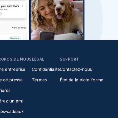
ROPOS DE NOUS
LÉGAL
SUPPORT
re entreprise
Confidentialité
Contactez-nous
le de presse
Termes
État de la plate-forme
rières
érez un ami
tes-cadeaux